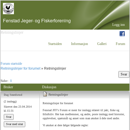
Fenstad Jeger- og Fiskerforening
Retningslinjer
Startsiden
Informasjon
Galleri
Forum
Forum startside
Retningslinjer for forumet
»
Retningslinjer
Sider:
1
Bruker
Diskusjon
Retningslinjer
Dag Smedsrud
(2 innlegg)
Retningslinjer for forumet
Skrevet den 23.04.2014
Fenstad JFF’s Forum er ment for innlegg relatert til jakt, fiske og
kl.15:31
friluftsliv. Her kan medlemmer, og andre, poste innlegg med historier,
opplevelser, spørsmål og annet som man ønsker å dele med andre.
Vi ønsker at dere følger følgende regler: