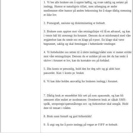
1. Vi ber alle brukere om å opptre høflig, og svare saklig og seriøst på
innlegg. Humor er naturligvis tillatt, men uthenging av andre
medlemmer eller humor på andres bekostning for å skape dårlig stemning
er ikke lov.
2. Pornografi, rasisme og diskriminering er forbudt.
3. Brukere som opptrer mot våre retningslinjer vil få en advarsel, og kan
i verste fall bli utestengt fra forumet. Dersom du er misfornøyd med våre
avgjørelser kan du sende oss en klage på e-post. En klage skal være
begrunnet, saklig og skal fremlegges i beherskede vendinger.
4. Vi forbeholder oss retten til å slette innlegg/tråder som vi mener strider
mot våre retningslinjer. Dersom du er usikker på om det du har tenkt å
skrive i forumet er lov, kan du kontakte oss på forhånd.
5. Din konto er personlig, hold den for deg selv og gi aldri bort
passordet. Kun 1 konto pr. bruker.
6. Vi kan ikke holdes ansvarlig for brukeres innlegg i forumet.
7. Dårlig bruk av emnefeltet blir sett på som upassende, og kan bli
sensurert eller endret av moderatorer. Overdrevet bruk av såkalt SMS-
språk, utropstegn/spørsmålstegn osv. og forkortelser skal unngås. Hold
dere til temaet i tråden.
8. Bruk sunn fornuft og god folkeskikk!
9. Å utgi seg for å poste innlegg på vegne av FJFF er forbudt.