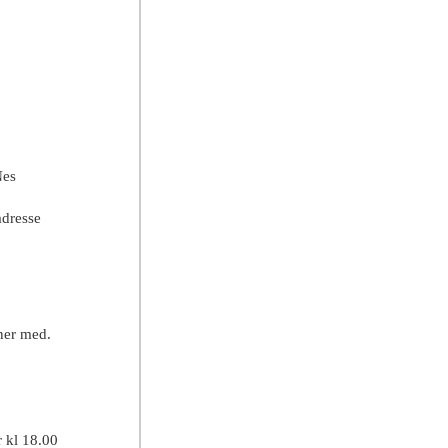
Nes
adresse
ner med.
r kl 18.00