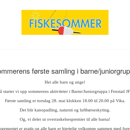
mmerens første samling i barne/juniorgru
Hei alle barn og unge!
å starter vi opp sommerens aktiviteter i Barne/Juniorgruppa i Fenstad JF
Første samling er torsdag 28. mai klokken 18.00 til 20.00 på Vika.
Det blir kanopadling, natursti og luftbørseskyting.
Og, vi deler ut overraskelsespremier til alle barna!
ngementet er gratis og alle barn er hjertelig velkomne sammen med fores