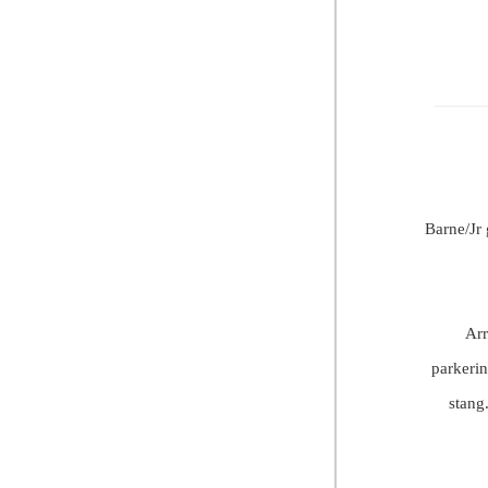
Barne/Jr 
Arr
parkerin
stang