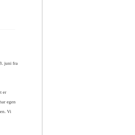
. juni fra
t er
 har egen
en. Vi