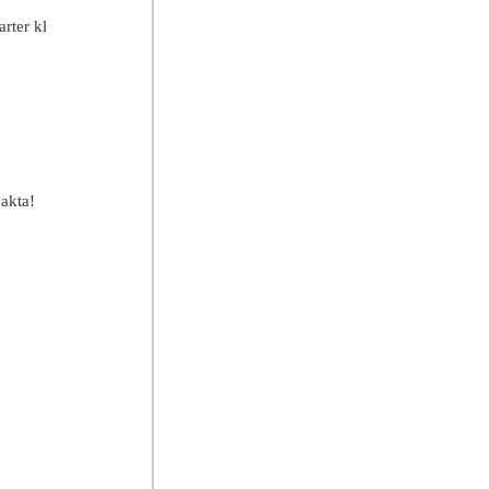
rter kl
jakta!