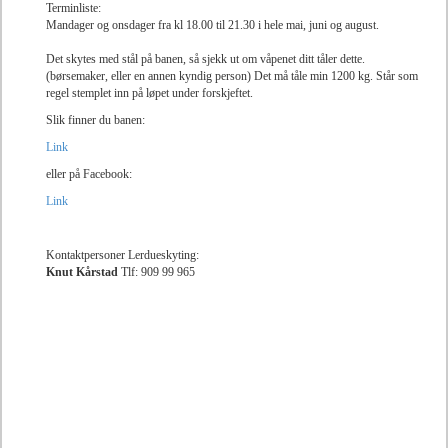
Terminliste:
Mandager og onsdager fra kl 18.00 til 21.30 i hele mai, juni og august.
Det skytes med stål på banen, så sjekk ut om våpenet ditt tåler dette.
(børsemaker, eller en annen kyndig person) Det må tåle min 1200 kg. Står som
regel stemplet inn på løpet under forskjeftet.
Slik finner du banen:
Link
eller på Facebook:
Link
Kontaktpersoner Lerdueskyting:
Knut Kårstad
Tlf: 909 99 965