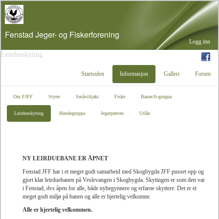
Fenstad Jeger- og Fiskerforening
Leirdueskyting
Startsiden
Informasjon
Galleri
Forum
Om FJFF
Styret
Småviltjakt
Fiske
Barne/Jr-gruppa
Leirdueskyting
Hundegruppa
Jegerprøven
Utlån
NY LEIRDUEBANE ER ÅPNET
Fenstad JFF har i et meget godt samarbeid med Skogbygda JFF pusset opp og
gjort klar leirduebanen på Veslevangen i Skogbygda. Skytingen er som den var
i Fenstad, dvs åpen for alle, både nybegynnere og erfarne skyttere. Det er et
meget godt miljø på banen og alle er hjertelig velkomne.
Alle er hjertelig velkommen.